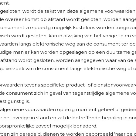
ent.
gesloten, wordt de tekst van deze algemene voorwaarden 
ordat de overeenkomst op afstand wordt gesloten, worden a
 de consument zo spoedig mogelijk kosteloos worden toegezo
sch wordt gesloten, kan in afwijking van het vorige lid e
waarden langs elektronische weg aan de consument ter be
ige manier kan worden opgeslagen op een duurzame gegeve
op afstand wordt gesloten, worden aangegeven waar van de
p verzoek van de consument langs elektronische weg of o
rwaarden tevens specifieke product- of dienstenvoorwaarde
 de consument zich in geval van tegenstrijdige algemene 
t gunstig is.
lgemene voorwaarden op enig moment geheel of gedeeltelijk
et overige in stand en zal de betreffende bepaling in on
oorspronkelijke zoveel mogelijk benaderd.
arden zijn geregeld, dienen te worden beoordeeld ‘naar d