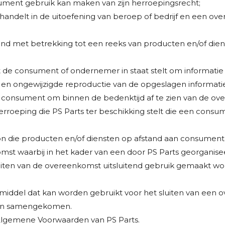
ument gebruik kan maken van zijn herroepingsrecht;
et handelt in de uitoefening van beroep of bedrijf en een o
nd met betrekking tot een reeks van producten en/of diens
t de consument of ondernemer in staat stelt om informatie d
en ongewijzigde reproductie van de opgeslagen informati
e consument om binnen de bedenktijd af te zien van de ov
erroeping die PS Parts ter beschikking stelt die een consum
soon die producten en/of diensten op afstand aan consument
mst waarbij in het kader van een door PS Parts georganis
luiten van de overeenkomst uitsluitend gebruik gemaakt w
 middel dat kan worden gebruikt voor het sluiten van een
 zijn samengekomen.
Algemene Voorwaarden van PS Parts.