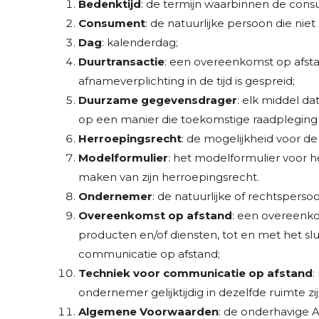
Bedenktijd
: de termijn waarbinnen de cons
Consument
: de natuurlijke persoon die ni
Dag
: kalenderdag;
Duurtransactie
: een overeenkomst op afsta
afnameverplichting in de tijd is gespreid;
Duurzame gegevensdrager
: elk middel da
op een manier die toekomstige raadpleging 
Herroepingsrecht
: de mogelijkheid voor d
Modelformulier
: het modelformulier voor h
maken van zijn herroepingsrecht.
Ondernemer
: de natuurlijke of rechtsper
Overeenkomst op afstand
: een overeenko
producten en/of diensten, tot en met het s
communicatie op afstand;
Techniek voor communicatie op afstand
:
ondernemer gelijktijdig in dezelfde ruimte
Algemene Voorwaarden
: de onderhavige 