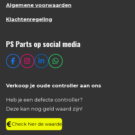
Algemene voorwaarden
Klachtenregeling
PS Parts op social media
F
I
L
W
a
n
i
h
c
s
n
a
e
t
k
t
Verkoop je oude controller aan ons
b
a
e
s
o
g
d
A
Heb je een defecte controller?
o
r
I
p
Deze kan nog geld waard zijn!
k
a
n
p
m
Check hier de waarde