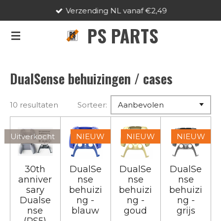
Verzending NL vanaf €2,49
Ga
direct
PS PARTS
naar
de
hoofdinhoud
DualSense behuizingen / cases
10 resultaten
Sorteer:
Uitverkocht
NIEUW
NIEUW
NIEUW
30th
DualSe
DualSe
DualSe
anniver
nse
nse
nse
sary
behuizi
behuizi
behuizi
Dualse
ng -
ng -
ng -
nse
blauw
goud
grijs
(PS5)