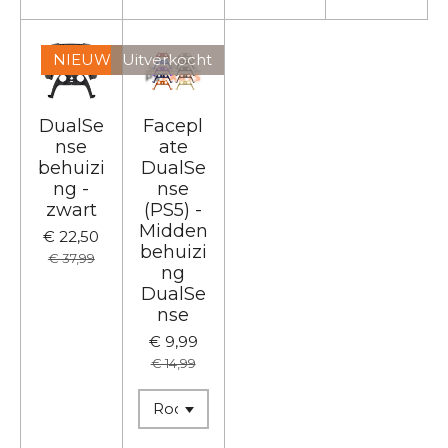
NIEUW
Uitverkocht
DualSe
Facepl
nse
ate
behuizi
DualSe
ng -
nse
zwart
(PS5) -
Midden
€ 22,50
behuizi
€ 37,99
ng
DualSe
nse
€ 9,99
€ 14,99