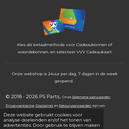
6
8
2
5
4
Kies als betaalmethode voor
Cadeaubonnen of
s
waardebonnen
, en selecteer VVV Cadeaukaart
t
e
Onze webshop is 24uur per dag, 7 dagen in de week
r
geopend.
r
e
© 2018 - 2026 PS Parts,
Onz
e
Algemene voorwaarden
,
n
Privacyverklaring
,
Disclaimer
en
Retourvoorwaarden
zijn
van
Deze website gebruikt cookies voor
toepassing.
analyse-doeleinden en/of het tonen van
advertenties. Door gebruik te blijven maken