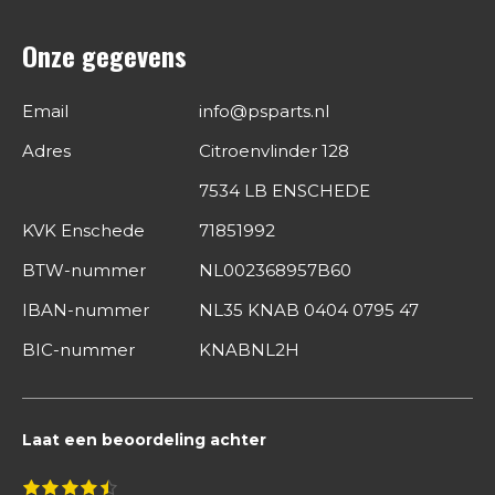
Onze gegevens
Email
info@psparts.nl
Adres
Citroenvlinder 128
7534 LB ENSCHEDE
KVK Enschede
71851992
BTW-nummer
NL002368957B60
IBAN-nummer
NL35 KNAB 0404 0795 47
BIC-nummer
KNABNL2H
Laat een beoordeling achter
S
1
2
3
4
5
R