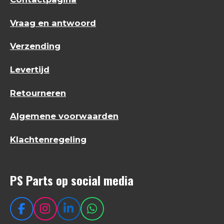
Vraag en antwoord
Verzending
Levertijd
Retourneren
Algemene voorwaarden
Klachtenregeling
PS Parts op social media
F
I
L
W