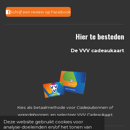
.
3
Schrijf een review op Facebook
6
8
Hier te besteden
2
5
De VVV cadeaukaart
3
9
6
8
2
5
4
Kies als betaalmethode voor
Cadeaubonnen of
s
waardebonnen
, en selecteer VVV Cadeaukaart
Deze website gebruikt cookies voor
t
analyse-doeleinden en/of het tonen van