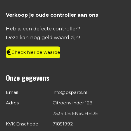
a
n
i
h
c
s
n
a
e
t
k
t
Verkoop je oude controller aan ons
b
a
e
s
o
g
d
A
Heb je een defecte controller?
o
r
I
p
Deze kan nog geld waard zijn!
k
a
n
p
m
Check hier de waarde
Onze gegevens
Email
info@psparts.nl
Adres
Citroenvlinder 128
7534 LB ENSCHEDE
KVK Enschede
71851992