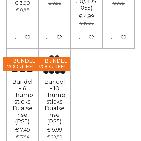
50/JDS
€ 3,99
€ 8,96
€ 7,99
055)
€ 8,96
€ 4,99
€ 10,96
In winkelwagen
In winkelwagen
In winkelwagen
In winkelwa
BUNDEL
BUNDEL
VOORDEEL
VOORDEEL
Bundel
Bundel
- 6
- 10
Thumb
Thumb
sticks
sticks
Dualse
Dualse
nse
nse
(PS5)
(PS5)
€ 7,49
€ 9,99
€ 17,94
€ 29,90