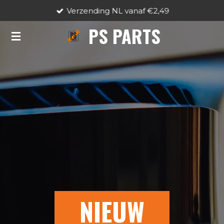
Verzending NL vanaf €2,49
Ga
direct
PS PARTS
naar
de
hoofdinhoud
NIEUW