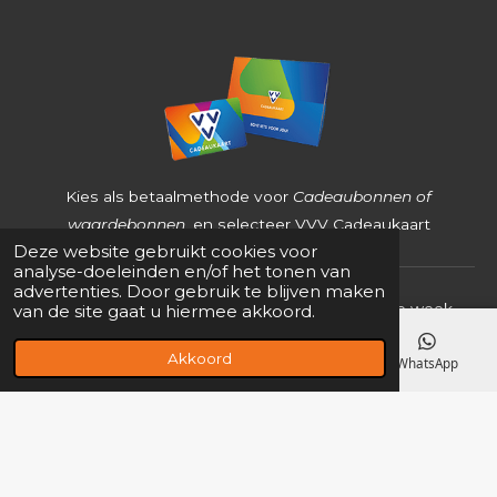
9
6
8
2
5
4
Kies als betaalmethode voor
Cadeaubonnen of
s
waardebonnen
, en selecteer VVV Cadeaukaart
Deze website gebruikt cookies voor
t
analyse-doeleinden en/of het tonen van
e
advertenties. Door gebruik te blijven maken
Onze webshop is 24uur per dag, 7 dagen in de week
van de site gaat u hiermee akkoord.
r
geopend.
r
Akkoord
E-mailadres
Kaart
Facebook
WhatsApp
e
© 2018 - 2026 PS Parts,
Onz
e
Algemene voorwaarden
,
n
Privacyverklaring
,
Disclaimer
en
Retourvoorwaarden
zijn
van
toepassing.