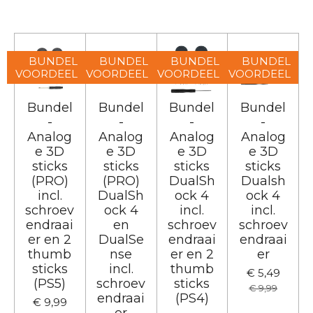
BUNDEL
BUNDEL
BUNDEL
BUNDEL
VOORDEEL
VOORDEEL
VOORDEEL
VOORDEEL
Bundel
Bundel
Bundel
Bundel
-
-
-
-
Analog
Analog
Analog
Analog
e 3D
e 3D
e 3D
e 3D
sticks
sticks
sticks
sticks
(PRO)
(PRO)
DualSh
Dualsh
incl.
DualSh
ock 4
ock 4
schroev
ock 4
incl.
incl.
endraai
en
schroev
schroev
er en 2
DualSe
endraai
endraai
thumb
nse
er en 2
er
sticks
incl.
thumb
€ 5,49
(PS5)
schroev
sticks
€ 9,99
endraai
(PS4)
€ 9,99
er