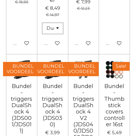
€ 7,99
€ 19,95
€ 8,49
€ 12,23
€ 14,97
In winkelwagen
In winkelwagen
In winkelwagen
In winkelwa
BUNDEL
BUNDEL
BUNDEL
Sale!
VOORDEEL
VOORDEEL
VOORDEEL
Bundel
Bundel
Bundel
Bundel
-
-
-
-
triggers
triggers
triggers
Thumb
DualSh
DualSh
DualSh
stick
ock 4
ock 4
ock 4
covers
(JDS00
(JDS03
V2
controll
1/JDS01
0)
(JDS04
er 16st
1)
0/JDS0
€ 3,99
€ 5,49