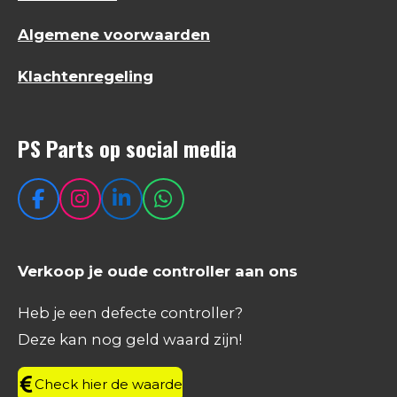
Algemene voorwaarden
Klachtenregeling
PS Parts op social media
F
I
L
W
a
n
i
h
c
s
n
a
e
t
k
t
Verkoop je oude controller aan ons
b
a
e
s
o
g
d
A
Heb je een defecte controller?
o
r
I
p
Deze kan nog geld waard zijn!
k
a
n
p
m
Check hier de waarde