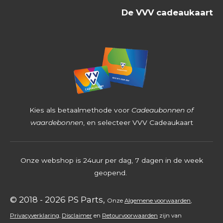
5
De VVV cadeaukaart
3
9
6
8
2
5
4
Kies als betaalmethode voor
Cadeaubonnen of
s
waardebonnen
, en selecteer VVV Cadeaukaart
t
e
Onze webshop is 24uur per dag, 7 dagen in de week
r
geopend.
r
e
© 2018 - 2026 PS Parts,
Onz
e
Algemene voorwaarden
,
n
Privacyverklaring
,
Disclaimer
en
Retourvoorwaarden
zijn
van