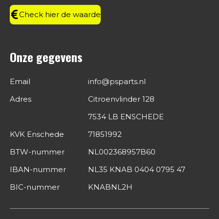
m
Check hier de waarde
Onze gegevens
Email
info@psparts.nl
Adres
Citroenvlinder 128
7534 LB ENSCHEDE
KVK Enschede
71851992
BTW-nummer
NL002368957B60
IBAN-nummer
NL35 KNAB 0404 0795 47
BIC-nummer
KNABNL2H