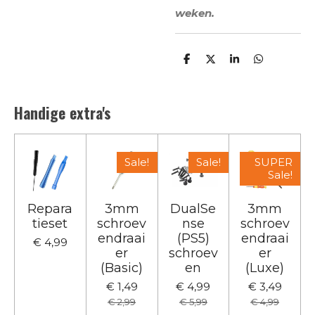
weken.
D
D
S
D
e
e
h
e
l
e
a
l
e
l
r
e
n
e
n
Handige extra's
Sale!
Sale!
SUPER
Sale!
Repara
3mm
DualSe
3mm
tieset
schroev
nse
schroev
endraai
(PS5)
endraai
€ 4,99
er
schroev
er
(Basic)
en
(Luxe)
€ 1,49
€ 4,99
€ 3,49
€ 2,99
€ 5,99
€ 4,99