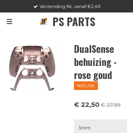
Verzending NL vanaf €2,49
Ga
direct
PS PARTS
naar
de
hoofdinhoud
DualSense
behuizing -
rose goud
NIEUW
€ 22,50
€ 37,99
3mm