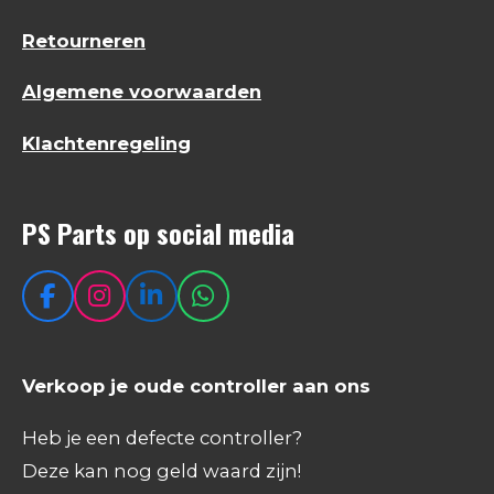
Retourneren
Algemene voorwaarden
Klachtenregeling
PS Parts op social media
F
I
L
W
a
n
i
h
c
s
n
a
e
t
k
t
Verkoop je oude controller aan ons
b
a
e
s
o
g
d
A
Heb je een defecte controller?
o
r
I
p
Deze kan nog geld waard zijn!
k
a
n
p