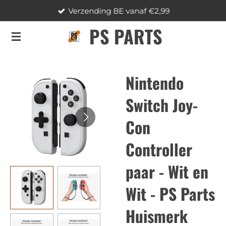
Verzending BE vanaf €2,99
Ga
direct
PS PARTS
naar
de
hoofdinhoud
Nintendo
Switch Joy-
Con
Controller
paar - Wit en
Wit - PS Parts
Huismerk