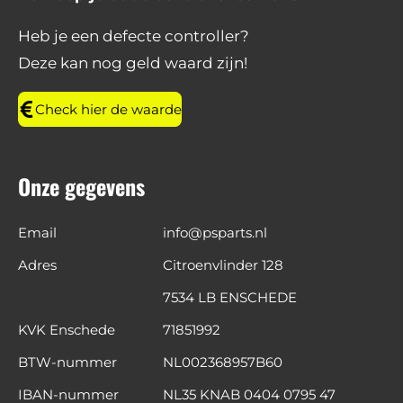
b
a
e
s
o
g
d
A
Heb je een defecte controller?
o
r
I
p
Deze kan nog geld waard zijn!
k
a
n
p
m
Check hier de waarde
Onze gegevens
Email
info@psparts.nl
Adres
Citroenvlinder 128
7534 LB ENSCHEDE
KVK Enschede
71851992
BTW-nummer
NL002368957B60
IBAN-nummer
NL35 KNAB 0404 0795 47