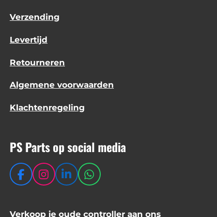
Verzending
Levertijd
Retourneren
Algemene voorwaarden
Klachtenregeling
PS Parts op social media
F
I
L
W
a
n
i
h
c
s
n
a
e
t
k
t
Verkoop je oude controller aan ons