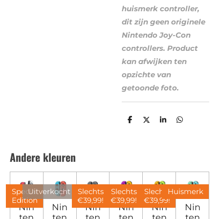
huismerk controller,
dit zijn geen originele
Nintendo Joy-Con
controllers. Product
kan afwijken ten
opzichte van
getoonde foto.
D
D
S
D
e
e
h
e
l
e
a
l
e
l
r
e
n
e
n
Andere kleuren
Special
Uitverkocht
Slechts
Slechts
Slechts
Huismerk
Edition
€39,99!
€39,99!
€39,99!
Nin
Nin
Nin
Nin
Nin
Nin
ten
ten
ten
ten
ten
ten