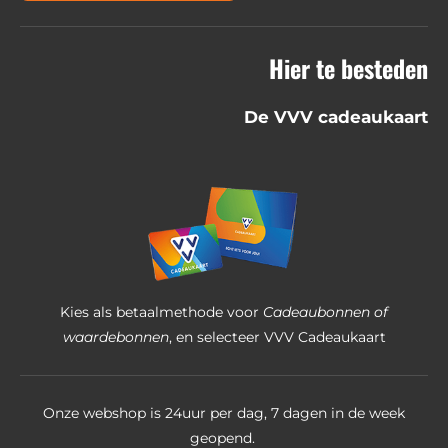
6
8
Hier te besteden
2
5
De VVV cadeaukaart
3
9
6
8
2
5
4
Kies als betaalmethode voor
Cadeaubonnen of
s
waardebonnen
, en selecteer VVV Cadeaukaart
t
e
Onze webshop is 24uur per dag, 7 dagen in de week
r
geopend.