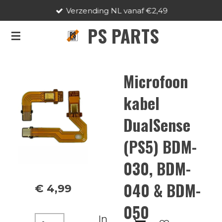
Verzending NL vanaf €2,49
Ga
direct
PS PARTS
naar
de
hoofdinhoud
Microfoon
kabel
DualSense
(PS5) BDM-
030, BDM-
040 & BDM-
€ 4,99
050
In