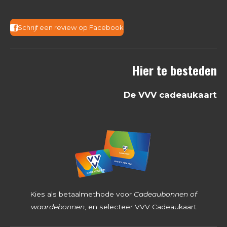
.
3
Schrijf een review op Facebook
6
8
Hier te besteden
2
5
De VVV cadeaukaart
3
9
6
8
2
5
4
Kies als betaalmethode voor
Cadeaubonnen of
s
waardebonnen
, en selecteer VVV Cadeaukaart
t