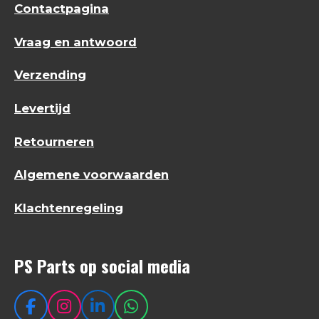
Contactpagina
Vraag en antwoord
Verzending
Levertijd
Retourneren
Algemene voorwaarden
Klachtenregeling
PS Parts op social media
F
I
L
W