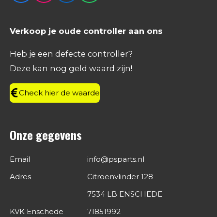
a
n
i
h
c
s
n
a
e
t
k
t
Verkoop je oude controller aan ons
b
a
e
s
o
g
d
A
Heb je een defecte controller?
o
r
I
p
Deze kan nog geld waard zijn!
k
a
n
p
m
Check hier de waarde
Onze gegevens
Email
info@psparts.nl
Adres
Citroenvlinder 128
7534 LB ENSCHEDE
KVK Enschede
71851992