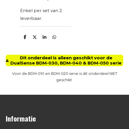
Enkel per set van 2
leverbaar.
D
D
S
D
e
e
h
e
l
e
a
l
e
l
r
e
n
e
n
Dit onderdeel is alleen geschikt voor de
DualSense BDM-030, BDM-040 & BDM-050 serie
Voor de BDM-010 en BDM-020 serie is dit onderdeel NIET
geschikt.
Informatie