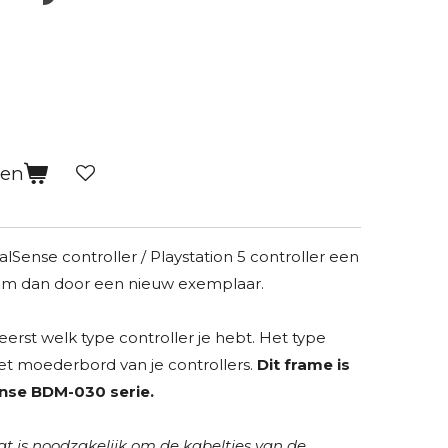
gen
lSense controller / Playstation 5 controller een
em dan door een nieuw exemplaar.
erst welk type controller je hebt. Het type
et moederbord van je controllers.
Dit frame is
nse BDM-030 serie.
t is noodzakelijk om de kabeltjes van de