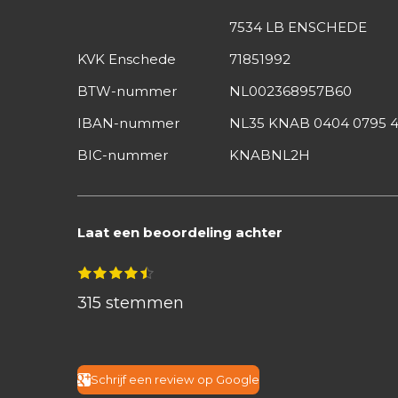
7534 LB ENSCHEDE
KVK Enschede
71851992
BTW-nummer
NL002368957B60
IBAN-nummer
NL35 KNAB 0404 0795 4
BIC-nummer
KNABNL2H
Laat een beoordeling achter
S
1
2
3
4
5
R
s
s
s
s
s
t
t
t
t
t
t
a
315 stemmen
e
e
e
e
e
e
m
r
r
r
r
r
t
r
r
r
r
m
e
e
e
e
i
e
n
n
n
n
Schrijf een review op Google
n
n