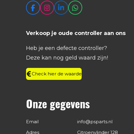
F
I
L
W
a
n
i
h
c
s
n
a
e
t
k
t
Verkoop je oude controller aan ons
b
a
e
s
o
g
d
A
Heb je een defecte controller?
o
r
I
p
k
a
n
p
Deze kan nog geld waard zijn!
m
Check hier de waarde
Onze gegevens
Email
info@psparts.nl
Adres
Citroenvlinder 128