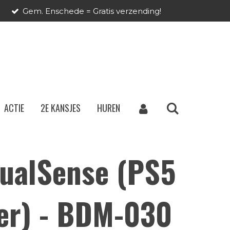
Gem. Enschede = Gratis verzending!
ACTIE
2E KANSJES
HUREN
ualSense (PS5
ler) - BDM-030