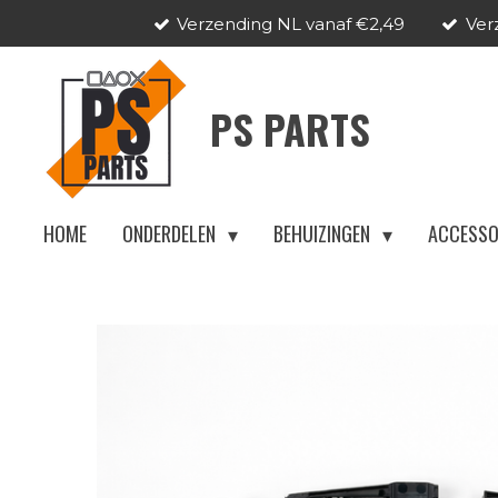
Verzending NL vanaf €2,49
Ver
Ga
direct
naar
PS PARTS
de
hoofdinhoud
HOME
ONDERDELEN
BEHUIZINGEN
ACCESSO