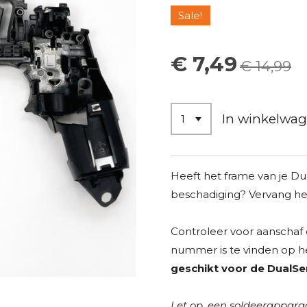
Sale!
€ 7,49
€ 14,99
In winkelwa
Heeft het frame van je Dua
beschadiging? Vervang h
Controleer voor aanschaf e
nummer is te vinden op h
geschikt voor de DualSe
Let op, een soldeerapparaa