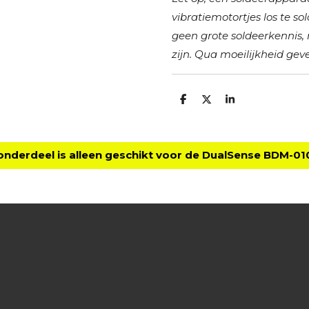
vibratiemotortjes los te so
geen grote soldeerkennis
zijn. Qua moeilijkheid gev
D
D
S
e
e
h
l
e
a
e
l
r
n
e
 onderdeel is alleen geschikt voor de DualSense BDM-01