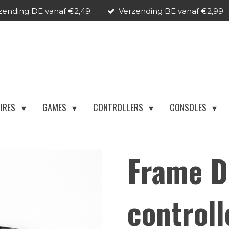
zending DE vanaf €2,49
Verzending BE vanaf €2,99
IRES
GAMES
CONTROLLERS
CONSOLES
Frame D
control