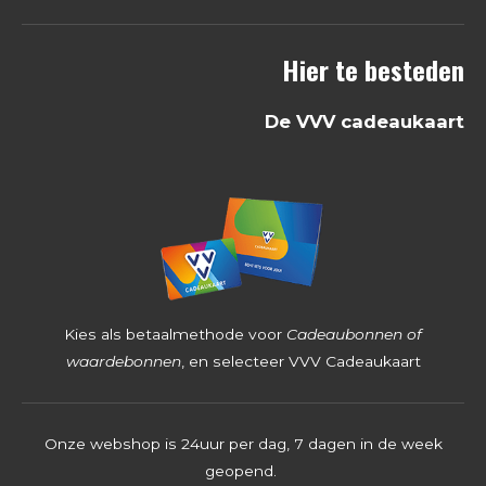
8
Hier te besteden
2
5
De VVV cadeaukaart
3
9
6
8
2
5
4
Kies als betaalmethode voor
Cadeaubonnen of
s
waardebonnen
, en selecteer VVV Cadeaukaart
t
e
Onze webshop is 24uur per dag, 7 dagen in de week
r
geopend.