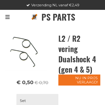
Verzending NL vanaf €2,49
Ga
direct
PS PARTS
naar
de
hoofdinhoud
L2 / R2
vering
Dualshock 4
(gen 4 & 5)
NU IN PRIJS
€ 0,50
VERLAAGD!
€ 0,70
Set