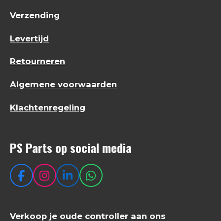
Verzending
Levertijd
Retourneren
Algemene voorwaarden
Klachtenregeling
PS Parts op social media
F
I
L
W
a
n
i
h
c
s
n
a
e
t
k
t
Verkoop je oude controller aan ons