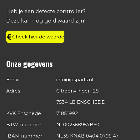
b
a
e
s
o
g
d
A
Heb je een defecte controller?
o
r
I
p
Deze kan nog geld waard zijn!
k
a
n
p
m
Check hier de waarde
Onze gegevens
Email
info@psparts.nl
Adres
Citroenvlinder 128
7534 LB ENSCHEDE
KVK Enschede
71851992
BTW-nummer
NL002368957B60
IBAN-nummer
NL35 KNAB 0404 0795 47