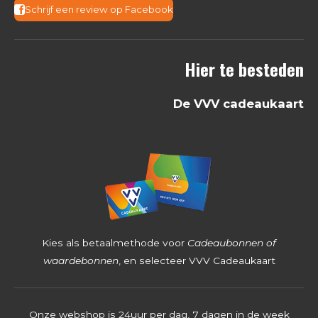
3
Schrijf een review op Facebook
6
8
Hier te besteden
2
5
De VVV cadeaukaart
3
9
6
8
2
5
4
Kies als betaalmethode voor
Cadeaubonnen of
s
waardebonnen
, en selecteer VVV Cadeaukaart
t
e
Onze webshop is 24uur per dag, 7 dagen in de week