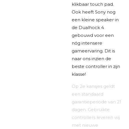
klikbaar touch pad.
Ook heeft Sony nog
een kleine speaker in
de Dualhock 4
gebouwd voor een
nóg intensere
gameervaring. Dit is
naar ons inzien de
beste controller in zijn
klasse!
Op 2e kansjes geldt
een standaard
garantieperiode van 21
dagen. Gebruikte
controllers leveren wij
met nieuwe