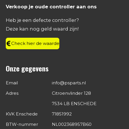
e
t
k
t
Verkoop je oude controller aan ons
b
a
e
s
o
g
d
A
Heb je een defecte controller?
o
r
I
p
Deze kan nog geld waard zijn!
k
a
n
p
m
Check hier de waarde
Onze gegevens
Email
info@psparts.nl
Adres
Citroenvlinder 128
7534 LB ENSCHEDE
KVK Enschede
71851992
BTW-nummer
NL002368957B60