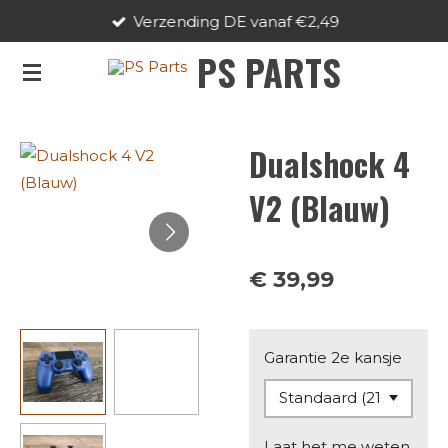
Verzending DE vanaf €2,49
Ga
direct
PS PARTS
naar
de
hoofdinhoud
Dualshock 4
V2 (Blauw)
€ 39,99
Garantie 2e kansje
Laat het me weten