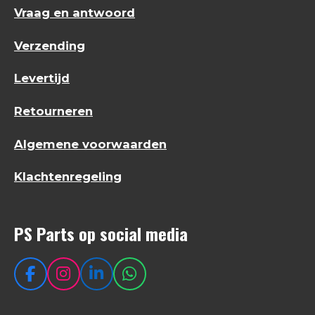
Vraag en antwoord
Verzending
Levertijd
Retourneren
Algemene voorwaarden
Klachtenregeling
PS Parts op social media
F
I
L
W
a
n
i
h
c
s
n
a