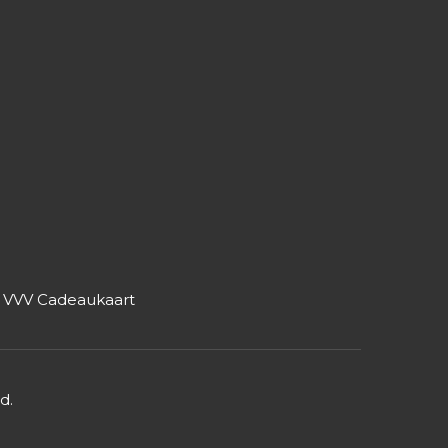
r VVV Cadeaukaart
nd.