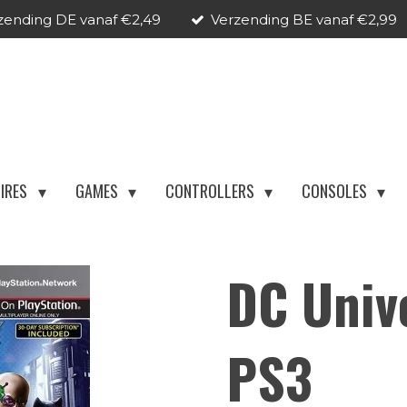
zending DE vanaf €2,49
Verzending BE vanaf €2,99
IRES
GAMES
CONTROLLERS
CONSOLES
DC Unive
PS3