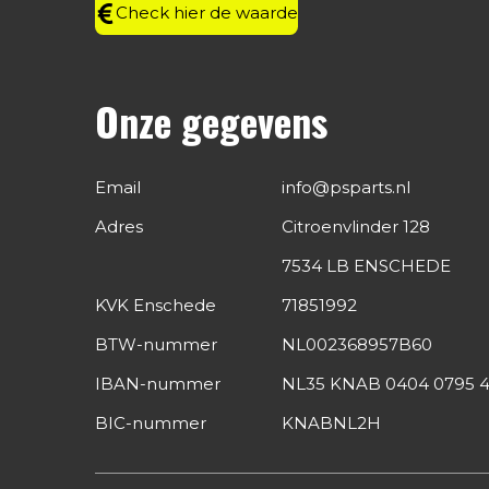
Check hier de waarde
Onze gegevens
Email
info@psparts.nl
Adres
Citroenvlinder 128
7534 LB ENSCHEDE
KVK Enschede
71851992
BTW-nummer
NL002368957B60
IBAN-nummer
NL35 KNAB 0404 0795 4
BIC-nummer
KNABNL2H