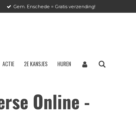
Gem. Enschede = Gratis verzending!
ACTIE
2E KANSJES
HUREN
rse Online -