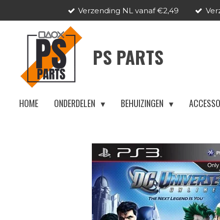
Verzending NL vanaf €2,49
Ver
Ga
direct
naar
PS PARTS
de
hoofdinhoud
HOME
ONDERDELEN
BEHUIZINGEN
ACCESSO