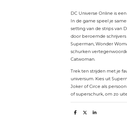
DC Universe Online is een
In de game speel je same
setting van de strips van 
door beroemde schrijvers
Superman, Wonder Woman 
schurken vertegenwoordi
Catwoman.
Trek ten strijden met je fa
universum. Kies uit Supe
Joker of Circe als persoon
of superschurk, om zo uite
D
D
S
e
e
h
l
e
a
e
l
r