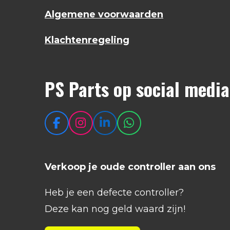
Algemene voorwaarden
Klachtenregeling
PS Parts op social media
F
I
L
W
a
n
i
h
c
s
n
a
e
t
k
t
Verkoop je oude controller aan ons
b
a
e
s
o
g
d
A
Heb je een defecte controller?
o
r
I
p
k
a
n
p
Deze kan nog geld waard zijn!
m