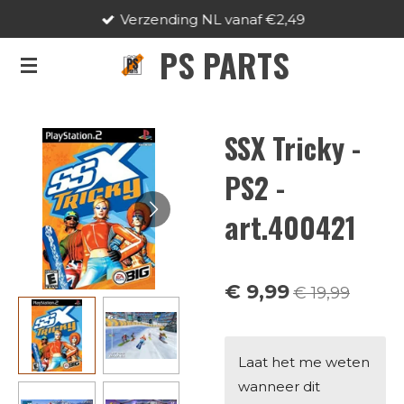
Verzending NL vanaf €2,49
Ga
direct
PS PARTS
naar
de
hoofdinhoud
SSX Tricky -
PS2 -
art.400421
€ 9,99
€ 19,99
Laat het me weten
wanneer dit