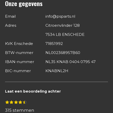
Onze gegevens
Email
info@psparts.nl
Adres
Citroenvlinder 128
7534 LB ENSCHEDE
KVK Enschede
71851992
BTW-nummer
NL002368957B60
IBAN-nummer
NL35 KNAB 0404 0795 47
BIC-nummer
KNABNL2H
Laat een beoordeling achter
S
1
2
3
4
5
R
s
s
s
s
s
t
a
t
t
t
t
t
315 stemmen
e