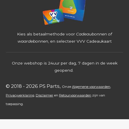
8
2
5
4
Kies als betaalmethode voor
Cadeaubonnen of
s
waardebonnen
, en selecteer VVV Cadeaukaart
t
e
Onze webshop is 24uur per dag, 7 dagen in de week
r
geopend.
r
e
© 2018 - 2026 PS Parts,
Onz
e
Algemene voorwaarden
,
n
Privacyverklaring
,
Disclaimer
en
Retourvoorwaarden
zijn
van
toepassing.