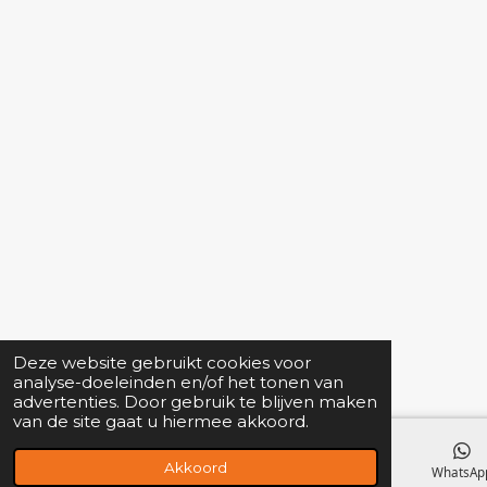
Deze website gebruikt cookies voor
analyse-doeleinden en/of het tonen van
advertenties. Door gebruik te blijven maken
van de site gaat u hiermee akkoord.
Akkoord
E-mailadres
Kaart
Facebook
WhatsAp