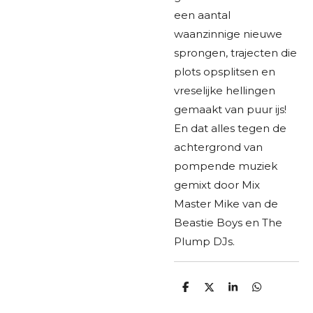
een aantal
waanzinnige nieuwe
sprongen, trajecten die
plots opsplitsen en
vreselijke hellingen
gemaakt van puur ijs!
En dat alles tegen de
achtergrond van
pompende muziek
gemixt door Mix
Master Mike van de
Beastie Boys en The
Plump DJs.
D
D
S
D
e
e
h
e
l
e
a
l