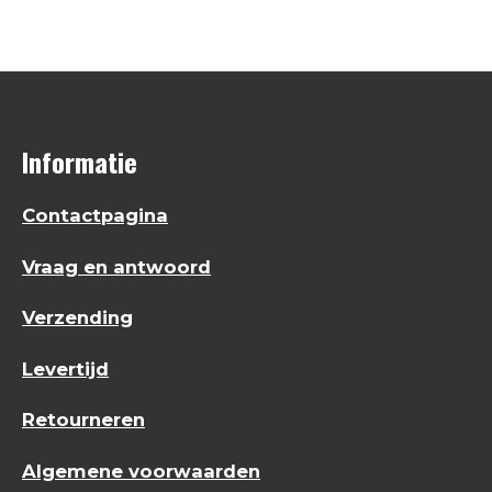
e
l
r
e
n
e
n
Informatie
Contactpagina
Vraag en antwoord
Verzending
Levertijd
Retourneren
Algemene voorwaarden