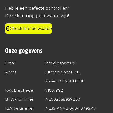
b
a
e
s
o
g
d
A
Heb je een defecte controller?
o
r
I
p
Deze kan nog geld waard zijn!
k
a
n
p
m
Check hier de waarde
Onze gegevens
Email
info@psparts.nl
Adres
Citroenvlinder 128
7534 LB ENSCHEDE
KVK Enschede
71851992
BTW-nummer
NL002368957B60
IBAN-nummer
NL35 KNAB 0404 0795 47