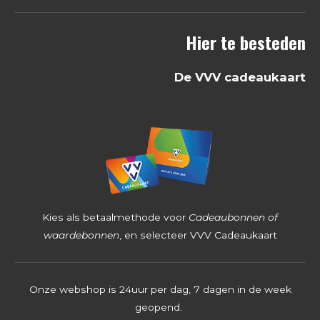
8
Hier te besteden
2
5
De VVV cadeaukaart
3
9
6
8
2
5
4
Kies als betaalmethode voor
Cadeaubonnen of
s
waardebonnen
, en selecteer VVV Cadeaukaart
t
e
Onze webshop is 24uur per dag, 7 dagen in de week
r
geopend.
r