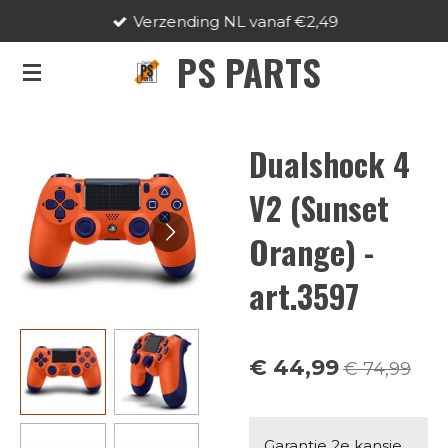
Verzending NL vanaf €2,49
Ga
direct
PS PARTS
naar
de
hoofdinhoud
Dualshock 4
V2 (Sunset
Orange) -
art.3597
€ 44,99
€ 74,99
Garantie 2e kansje