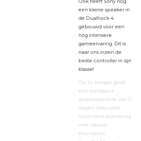
Ook heeft Sony nog
een kleine speaker in
de Dualhock 4
gebouwd voor een
nóg intensere
gameervaring. Dit is
naar ons inzien de
beste controller in zijn
klasse!
Op 2e kansjes geldt
een standaard
garantieperiode van 21
dagen. Gebruikte
controllers leveren wij
met nieuwe
thumsticks.