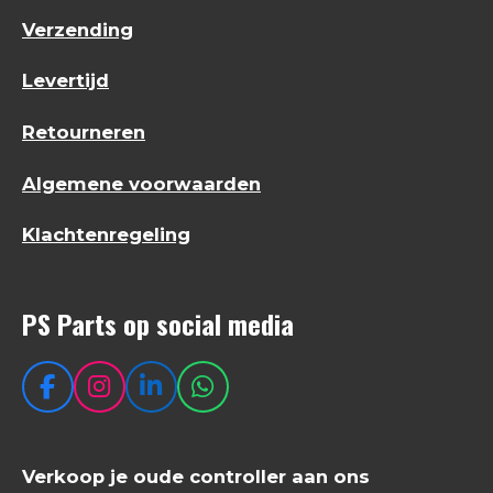
Verzending
Levertijd
Retourneren
Algemene voorwaarden
Klachtenregeling
PS Parts op social media
F
I
L
W
a
n
i
h
c
s
n
a
e
t
k
t
Verkoop je oude controller aan ons