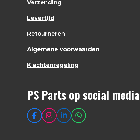
Verzending
Levertijd
Retourneren
Algemene voorwaarden
Klachtenregeling
PS Parts op social media
F
I
L
W
a
n
i
h
c
s
n
a
e
t
k
t