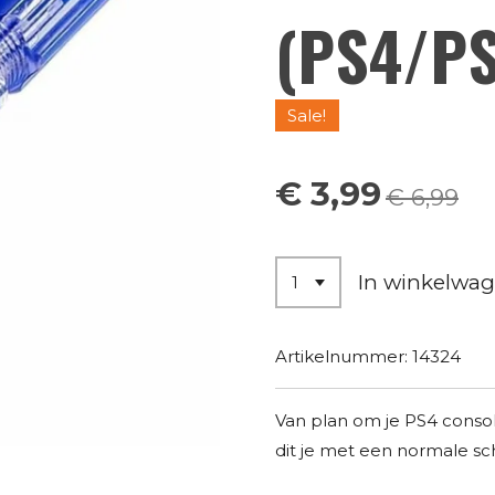
(PS4/P
Sale!
€ 3,99
€ 6,99
In winkelwa
Artikelnummer:
14324
Van plan om je PS4 conso
dit je met een normale sc