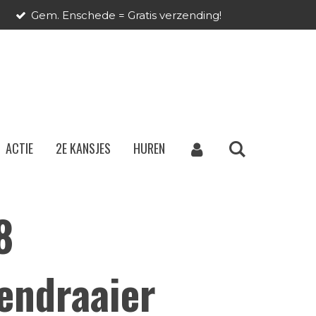
Gem. Enschede = Gratis verzending!
ACTIE
2E KANSJES
HUREN
8
endraaier