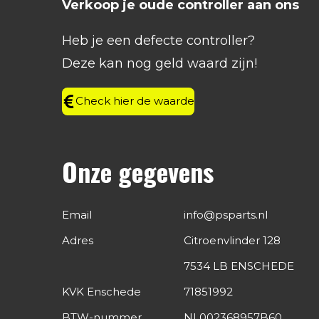
Verkoop je oude controller aan ons
b
a
e
s
o
g
d
A
Heb je een defecte controller?
o
r
I
p
k
a
n
p
Deze kan nog geld waard zijn!
m
Check hier de waarde
Onze gegevens
Email
info@psparts.nl
Adres
Citroenvlinder 128
7534 LB ENSCHEDE
KVK Enschede
71851992
BTW-nummer
NL002368957B60