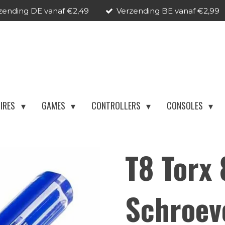
zending DE vanaf €2,49
Verzending BE vanaf €2,99
IRES
GAMES
CONTROLLERS
CONSOLES
T8 Torx 
Schroev