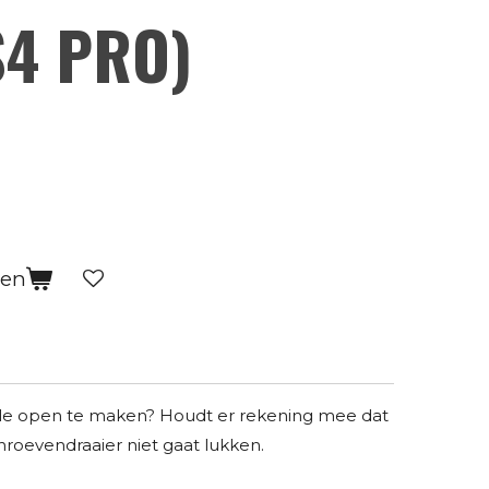
S4 PRO)
gen
le open te maken? Houdt er rekening mee dat
hroevendraaier niet gaat lukken.