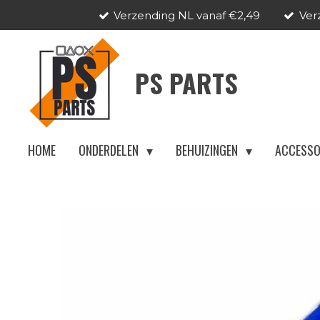
Verzending NL vanaf €2,49
Ver
Ga
direct
naar
PS PARTS
de
hoofdinhoud
HOME
ONDERDELEN
BEHUIZINGEN
ACCESSO