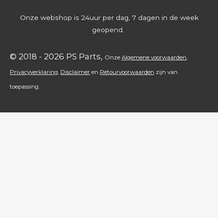
e
Onze webshop is 24uur per dag, 7 dagen in de week
r
geopend.
r
e
© 2018 - 2026 PS Parts,
Onz
e
Algemene voorwaarden
,
n
Privacyverklaring
,
Disclaimer
en
Retourvoorwaarden
zijn
van
toepassing.