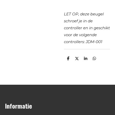
LET OP, deze beugel
schroef je in de
controller en in geschikt
voor de volgende
controllers: JDM-001
D
D
S
D
e
e
h
e
l
e
a
l
e
l
r
e
n
e
n
Informatie