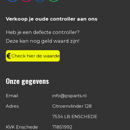
a
n
i
h
c
s
n
a
e
t
k
t
Verkoop je oude controller aan ons
b
a
e
s
o
g
d
A
Heb je een defecte controller?
o
r
I
p
Deze kan nog geld waard zijn!
k
a
n
p
m
Check hier de waarde
Onze gegevens
Email
info@psparts.nl
Adres
Citroenvlinder 128
7534 LB ENSCHEDE
KVK Enschede
71851992