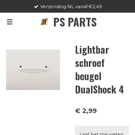
Verzending NL vanaf €2,49
Ga
direct
PS PARTS
naar
de
hoofdinhoud
Lightbar
schroef
beugel
DualShock 4
€ 2,99
Laat het me weten