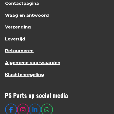
Contactpagina
Vraag en antwoord
Verzending
Levertijd
Retourneren
Algemene voorwaarden
Klachtenregeling
PS Parts op social media
F
I
L
W