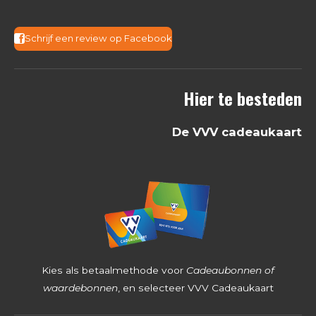
.
3
Schrijf een review op Facebook
6
8
Hier te besteden
2
5
De VVV cadeaukaart
3
9
6
8
2
5
4
Kies als betaalmethode voor
Cadeaubonnen of
s
waardebonnen
, en selecteer VVV Cadeaukaart
t