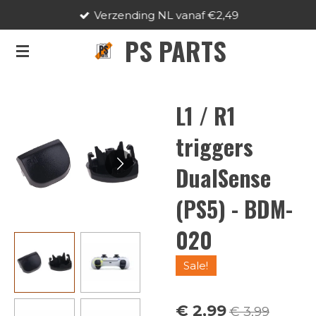
Verzending NL vanaf €2,49
Ga
direct
PS PARTS
naar
de
hoofdinhoud
L1 / R1
triggers
DualSense
(PS5) - BDM-
020
Sale!
€ 2,99
€ 3,99