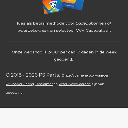
2
5
4
Kies als betaalmethode voor
Cadeaubonnen of
s
waardebonnen
, en selecteer VVV Cadeaukaart
t
e
Onze webshop is 24uur per dag, 7 dagen in de week
r
geopend.
r
e
© 2018 - 2026 PS Parts,
Onz
e
Algemene voorwaarden
,
n
Privacyverklaring
,
Disclaimer
en
Retourvoorwaarden
zijn
van
toepassing.