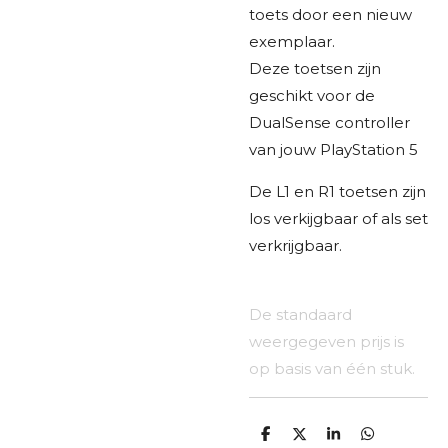
toets door een nieuw
exemplaar.
​Deze toetsen zijn
geschikt voor de
DualSense controller
van jouw PlayStation 5
De L1 en R1 toetsen zijn
los verkijgbaar of als set
verkrijgbaar.
De standaard
weergegeven prijs is
op basis van één stuk.
D
D
S
D