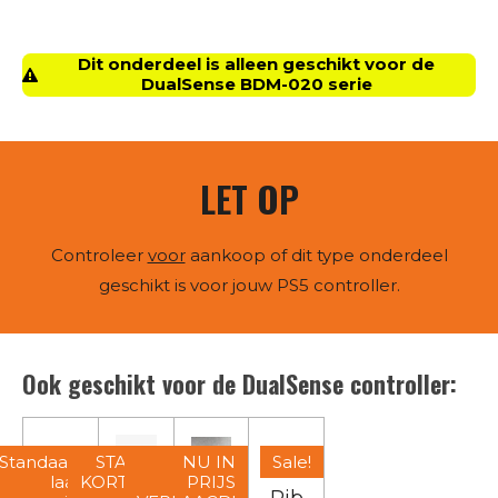
e
e
h
e
l
e
a
l
e
l
r
e
n
e
n
Dit onderdeel is alleen geschikt voor de
DualSense BDM-020 serie
LET OP
Controleer
voor
aankoop of dit type onderdeel
geschikt is voor jouw PS5 controller.
Ook geschikt voor de DualSense controller:
Standaard
STAPEL
NU IN
Sale!
laag
KORTING
PRIJS
L2 /
Thu
L2 /
Rib