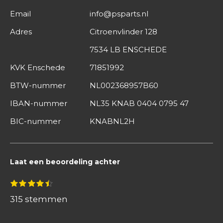
Email
info@psparts.nl
Adres
Citroenvlinder 128
7534 LB ENSCHEDE
KVK Enschede
71851992
BTW-nummer
NL002368957B60
IBAN-nummer
NL35 KNAB 0404 0795 47
BIC-nummer
KNABNL2H
Laat een beoordeling achter
S
1
2
3
4
5
R
s
s
s
s
s
t
a
t
t
t
t
t
315 stemmen
e
e
e
e
e
e
m
t
r
r
r
r
r
m
r
r
r
r