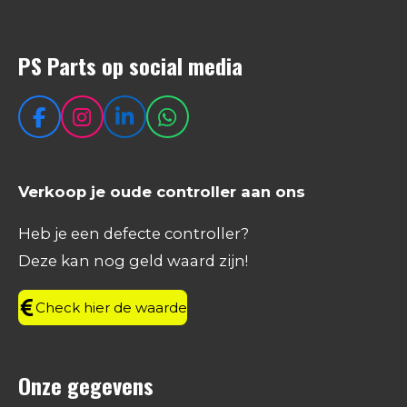
PS Parts op social media
F
I
L
W
a
n
i
h
c
s
n
a
e
t
k
t
Verkoop je oude controller aan ons
b
a
e
s
o
g
d
A
Heb je een defecte controller?
o
r
I
p
Deze kan nog geld waard zijn!
k
a
n
p
m
Check hier de waarde
Onze gegevens