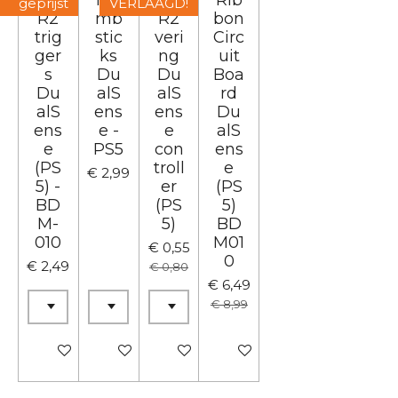
geprijst
VERLAAGD!
R2
mb
R2
bon
trig
stic
veri
Circ
ger
ks
ng
uit
s
Du
Du
Boa
Du
alS
alS
rd
alS
ens
ens
Du
ens
e -
e
alS
e
PS5
con
ens
(PS
troll
e
€ 2,99
5) -
er
(PS
BD
(PS
5)
M-
5)
BD
010
M01
€ 0,55
0
€ 2,49
€ 0,80
€ 6,49
€ 8,99
Bekijk details
In winkelwagen
In winkelwagen
In winkelwagen