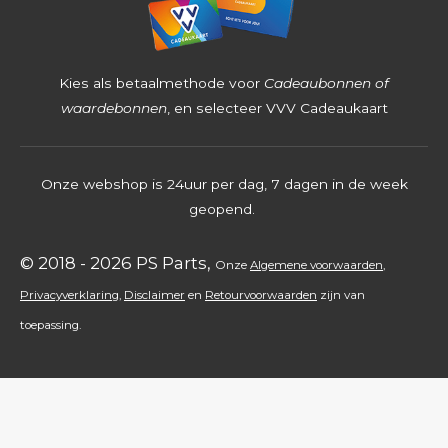
2
5
4
Kies als betaalmethode voor
Cadeaubonnen of
s
waardebonnen
, en selecteer VVV Cadeaukaart
t
e
Onze webshop is 24uur per dag, 7 dagen in de week
r
geopend.
r
e
© 2018 - 2026 PS Parts,
Onz
e
Algemene voorwaarden
,
n
Privacyverklaring
,
Disclaimer
en
Retourvoorwaarden
zijn
van
toepassing.