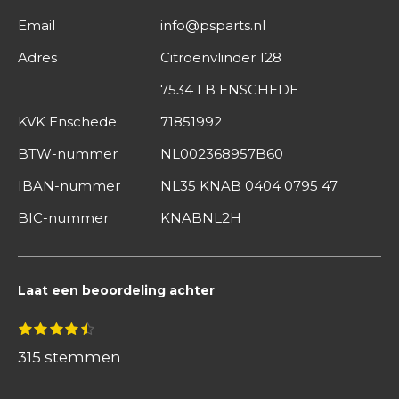
Email
info@psparts.nl
Adres
Citroenvlinder 128
7534 LB ENSCHEDE
KVK Enschede
71851992
BTW-nummer
NL002368957B60
IBAN-nummer
NL35 KNAB 0404 0795 47
BIC-nummer
KNABNL2H
Laat een beoordeling achter
S
1
2
3
4
5
R
s
s
s
s
s
t
a
t
t
t
t
t
315 stemmen
e
e
e
e
e
e
m
t
r
r
r
r
r
m
r
r
r
r