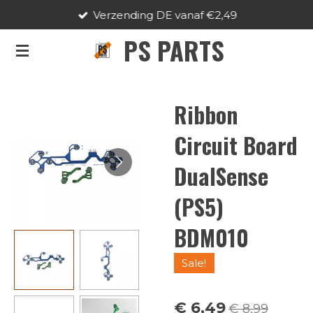
Verzending DE vanaf €2,49
Ga
direct
PS PARTS
naar
de
hoofdinhoud
Ribbon
Circuit Board
DualSense
(PS5)
BDM010
Sale!
€ 6,49
€ 8,99