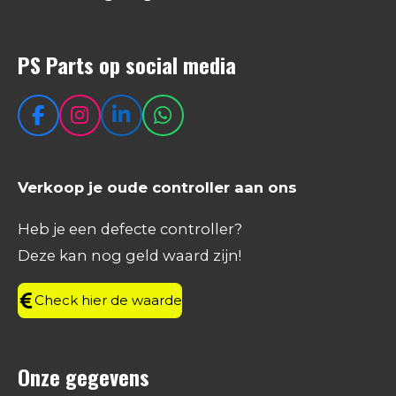
PS Parts op social media
F
I
L
W
a
n
i
h
c
s
n
a
e
t
k
t
Verkoop je oude controller aan ons
b
a
e
s
o
g
d
A
Heb je een defecte controller?
o
r
I
p
Deze kan nog geld waard zijn!
k
a
n
p
m
Check hier de waarde
Onze gegevens