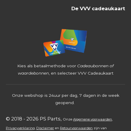
5
De VVV cadeaukaart
3
9
6
8
2
5
4
Kies als betaalmethode voor
Cadeaubonnen of
s
waardebonnen
, en selecteer VVV Cadeaukaart
t
e
Onze webshop is 24uur per dag, 7 dagen in de week
r
geopend.
r
e
© 2018 - 2026 PS Parts,
Onz
e
Algemene voorwaarden
,
n
Privacyverklaring
,
Disclaimer
en
Retourvoorwaarden
zijn
van