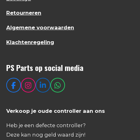
Retourneren
Algemene voorwaarden
Klachtenregeling
PS Parts op social media
F
I
L
W
a
n
i
h
c
s
n
a
e
t
k
t
Verkoop je oude controller aan ons
b
a
e
s
o
g
d
A
Heb je een defecte controller?
o
r
I
p
Deze kan nog geld waard zijn!
k
a
n
p