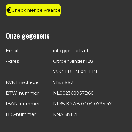
m
Check hier de waarde
Onze gegevens
Email
info@psparts.nl
Adres
Citroenvlinder 128
7534 LB ENSCHEDE
KVK Enschede
71851992
BTW-nummer
NL002368957B60
IBAN-nummer
NL35 KNAB 0404 0795 47
BIC-nummer
KNABNL2H