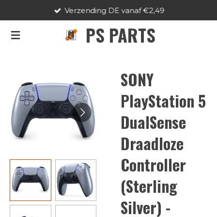
Verzending DE vanaf €2,49
Ga
direct
PS PARTS
naar
de
hoofdinhoud
SONY
PlayStation 5
DualSense
Draadloze
Controller
(Sterling
Silver) -