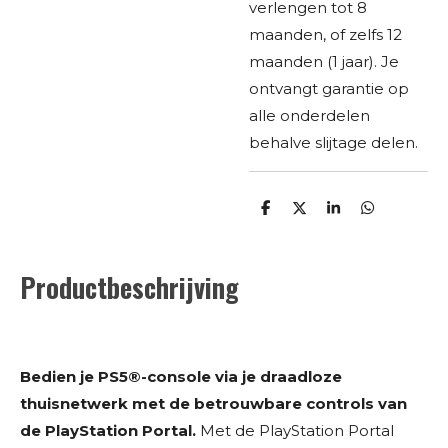
verlengen tot 8
maanden, of zelfs 12
maanden (1 jaar). Je
ontvangt garantie op
alle onderdelen
behalve slijtage delen.
D
D
S
D
e
e
h
e
l
e
a
l
e
l
r
e
n
e
n
Productbeschrijving
Bedien je PS5®-console via je draadloze
thuisnetwerk met de betrouwbare controls van
de PlayStation Portal.
Met de PlayStation Portal