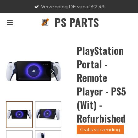
Verzending DE vanaf €2,49
Ga
direct
PS PARTS
naar
de
hoofdinhoud
PlayStation
Portal -
Remote
Player - PS5
(Wit) -
Refurbished
Gratis verzending