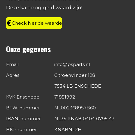
o
r
I
p
Deze kan nog geld waard zijn!
k
a
n
p
m
Check hier de waarde
Onze gegevens
Email
info@psparts.nl
Adres
Citroenvlinder 128
7534 LB ENSCHEDE
KVK Enschede
71851992
BTW-nummer
NL002368957B60
IBAN-nummer
NL35 KNAB 0404 0795 47
BIC-nummer
KNABNL2H