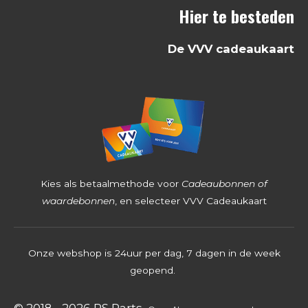
Hier te besteden
2
5
De VVV cadeaukaart
3
9
6
8
2
5
4
Kies als betaalmethode voor
Cadeaubonnen of
s
waardebonnen
, en selecteer VVV Cadeaukaart
t
e
Onze webshop is 24uur per dag, 7 dagen in de week
r
geopend.
r
e