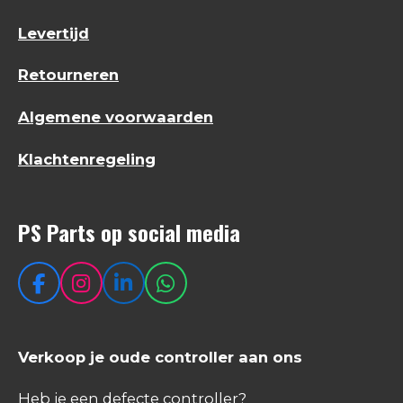
Levertijd
Retourneren
Algemene voorwaarden
Klachtenregeling
PS Parts op social media
F
I
L
W
a
n
i
h
c
s
n
a
e
t
k
t
Verkoop je oude controller aan ons
b
a
e
s
o
g
d
A
Heb je een defecte controller?