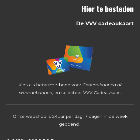
Hier te besteden
2
5
De VVV cadeaukaart
3
9
6
8
2
5
4
Kies als betaalmethode voor
Cadeaubonnen of
s
waardebonnen
, en selecteer VVV Cadeaukaart
t
e
Onze webshop is 24uur per dag, 7 dagen in de week
r
geopend.
r
e