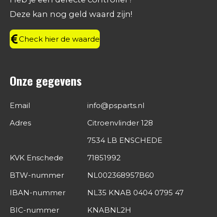
o
r
I
p
Deze kan nog geld waard zijn!
k
a
n
p
m
Check hier de waarde
Onze gegevens
Email
info@psparts.nl
Adres
Citroenvlinder 128
7534 LB ENSCHEDE
KVK Enschede
71851992
BTW-nummer
NL002368957B60
IBAN-nummer
NL35 KNAB 0404 0795 47
BIC-nummer
KNABNL2H