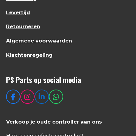
Levertijd
Retourneren
Algemene voorwaarden
Klachtenregeling
PS Parts op social media
F
I
L
W
a
n
i
h
c
s
n
a
e
t
k
t
Verkoop je oude controller aan ons
b
a
e
s
o
g
d
A
Heb je een defecte controller?