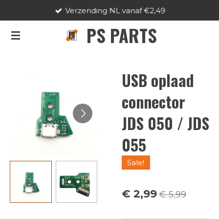
Verzending NL vanaf €2,49
Ga
direct
PS PARTS
naar
de
hoofdinhoud
USB oplaad
connector
JDS 050 / JDS
055
Sale!
€ 2,99
€ 5,99