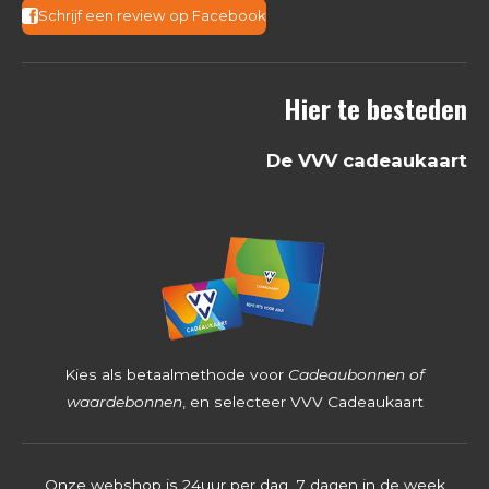
3
Schrijf een review op Facebook
6
8
Hier te besteden
2
5
De VVV cadeaukaart
3
9
6
8
2
5
4
Kies als betaalmethode voor
Cadeaubonnen of
s
waardebonnen
, en selecteer VVV Cadeaukaart
t
e
Onze webshop is 24uur per dag, 7 dagen in de week