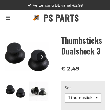
Verzending BE vanaf €2,99
Ga
direct
PS PARTS
naar
de
hoofdinhoud
Thumbsticks
Dualshock 3
€ 2,49
Set