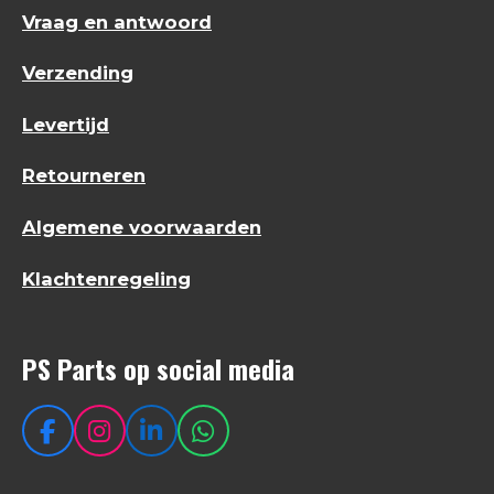
Vraag en antwoord
Verzending
Levertijd
Retourneren
Algemene voorwaarden
Klachtenregeling
PS Parts op social media
F
I
L
W
a
n
i
h
c
s
n
a