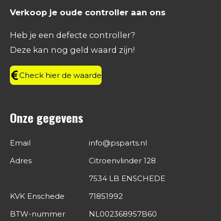
e
t
k
t
Verkoop je oude controller aan ons
b
a
e
s
o
g
d
A
Heb je een defecte controller?
o
r
I
p
Deze kan nog geld waard zijn!
k
a
n
p
m
Check hier de waarde
Onze gegevens
Email
info@psparts.nl
Adres
Citroenvlinder 128
7534 LB ENSCHEDE
KVK Enschede
71851992
BTW-nummer
NL002368957B60