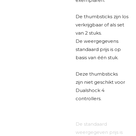
exemplaren.
​De thumbsticks zijn los
verkrijgbaar of als set
van 2 stuks.
​De weergegevens
standaard prijs is op
basis van één stuk.
​Deze thumbsticks
zijn
niet
​ geschikt voor
Dualshock 4
controllers.
De standaard
weergegeven prijs is