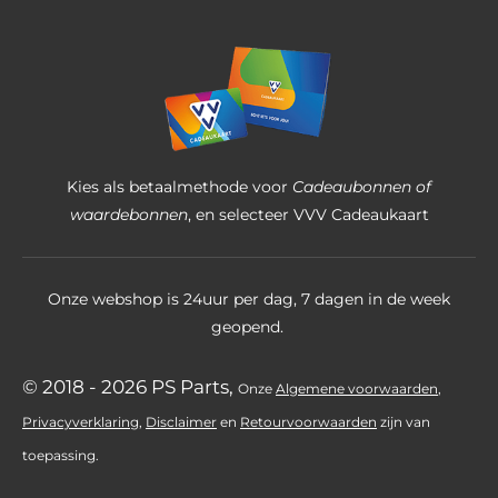
9
6
8
2
5
4
Kies als betaalmethode voor
Cadeaubonnen of
s
waardebonnen
, en selecteer VVV Cadeaukaart
t
e
Onze webshop is 24uur per dag, 7 dagen in de week
r
geopend.
r
e
© 2018 - 2026 PS Parts,
Onz
e
Algemene voorwaarden
,
n
Privacyverklaring
,
Disclaimer
en
Retourvoorwaarden
zijn
van
toepassing.