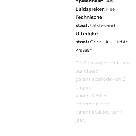
oplaadbaar:
Nee
Luidspreker:
Nee
Technische
staat:
Uitstekend
Uiterlijke
staat:
Gebruikt - Lichte
krassen
Op 2e kansjes geldt een
standaard
garantieperiode van 21
dagen.
Voor € 4,99 extra
ontvang je een
garantiepakket van 1
jaar.