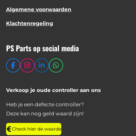
Algemene voorwaarden
Klachtenregeling
PS Parts op social media
F
I
L
W
a
n
i
h
c
s
n
a
e
t
k
t
Verkoop je oude controller aan ons
b
a
e
s
o
g
d
A
Heb je een defecte controller?
o
r
I
p
Deze kan nog geld waard zijn!
k
a
n
p
m
Check hier de waarde