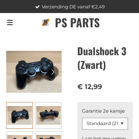
Verzending DE vanaf €2,49
Ga
direct
PS PARTS
naar
de
hoofdinhoud
Dualshock 3
(Zwart)
€ 12,99
Garantie 2e kansje
Laat het me weten