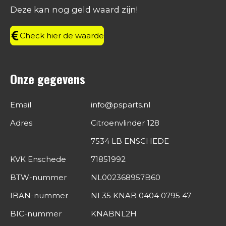
o
r
I
p
Deze kan nog geld waard zijn!
k
a
n
p
m
Check hier de waarde
Onze gegevens
Email
info@psparts.nl
Adres
Citroenvlinder 128
7534 LB ENSCHEDE
KVK Enschede
71851992
BTW-nummer
NL002368957B60
IBAN-nummer
NL35 KNAB 0404 0795 47
BIC-nummer
KNABNL2H