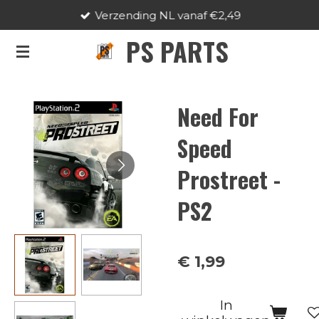
Verzending NL vanaf €2,49
Ga
direct
PS PARTS
naar
de
hoofdinhoud
Need For
Speed
Prostreet -
PS2
€ 1,99
In