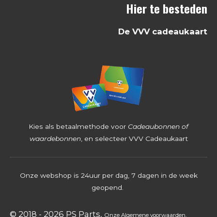
Hier te besteden
2
5
De VVV cadeaukaart
3
9
6
8
2
5
4
Kies als betaalmethode voor
Cadeaubonnen of
s
waardebonnen
, en selecteer VVV Cadeaukaart
t
e
Onze webshop is 24uur per dag, 7 dagen in de week
r
geopend.
r
e
© 2018 - 2026 PS Parts,
Onz
e
Algemene voorwaarden
,