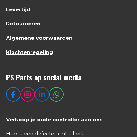
Levertijd
Retourneren
Algemene voorwaarden
Klachtenregeling
PS Parts op social media
F
I
L
W
a
n
i
h
c
s
n
a
e
t
k
t
Verkoop je oude controller aan ons
b
a
e
s
o
g
d
A
Heb je een defecte controller?