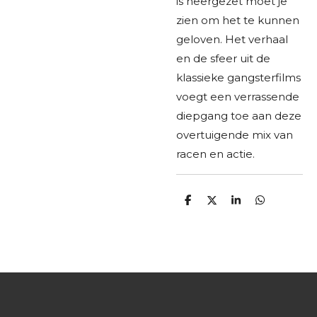
is neergezet moet je
zien om het te kunnen
geloven. Het verhaal
en de sfeer uit de
klassieke gangsterfilms
voegt een verrassende
diepgang toe aan deze
overtuigende mix van
racen en actie.
D
D
S
D
e
e
h
e
l
e
a
l
e
l
r
e
n
e
n