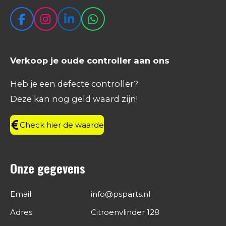
F
I
L
W
a
n
i
h
c
s
n
a
e
t
k
t
Verkoop je oude controller aan ons
b
a
e
s
o
g
d
A
Heb je een defecte controller?
o
r
I
p
Deze kan nog geld waard zijn!
k
a
n
p
m
Check hier de waarde
Onze gegevens
Email
info@psparts.nl
Adres
Citroenvlinder 128