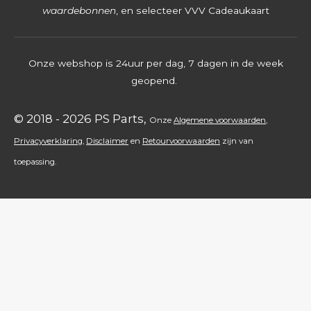
s
waardebonnen
, en selecteer VVV Cadeaukaart
t
e
Onze webshop is 24uur per dag, 7 dagen in de week
r
geopend.
r
e
© 2018 - 2026 PS Parts,
Onz
e
Algemene voorwaarden
,
n
Privacyverklaring
,
Disclaimer
en
Retourvoorwaarden
zijn
van
toepassing.