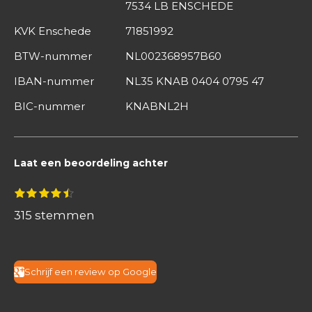
7534 LB ENSCHEDE
KVK Enschede
71851992
BTW-nummer
NL002368957B60
IBAN-nummer
NL35 KNAB 0404 0795 47
BIC-nummer
KNABNL2H
Laat een beoordeling achter
S
1
2
3
4
5
R
s
s
s
s
s
t
a
t
t
t
t
t
315 stemmen
e
e
e
e
e
e
m
t
r
r
r
r
r
m
r
r
r
r
i
e
e
e
e
e
n
n
n
n
Schrijf een review op Google
n
n
g