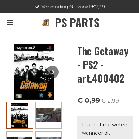
Verzending NL vanaf €2,49
Ga
direct
PS PARTS
naar
de
hoofdinhoud
The Getaway
- PS2 -
art.400402
€ 0,99
€ 2,99
Laat het me weten
wanneer dit