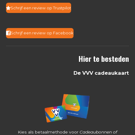
:
Schrijf een review op Trustpilot
4
.
3
Schrijf een review op Facebook
6
8
Hier te besteden
2
5
De VVV cadeaukaart
3
9
6
8
2
5
4
Kies als betaalmethode voor
Cadeaubonnen of