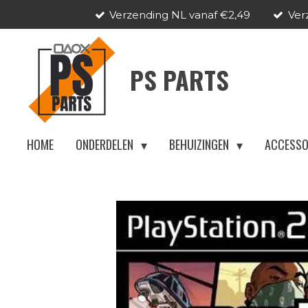
Verzending NL vanaf €2,49
Ver
Ga
direct
naar
PS PARTS
de
hoofdinhoud
HOME
ONDERDELEN
BEHUIZINGEN
ACCESSO