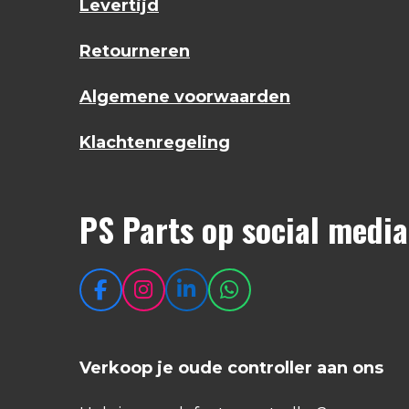
Levertijd
Retourneren
Algemene voorwaarden
Klachtenregeling
PS Parts op social media
F
I
L
W
a
n
i
h
c
s
n
a
e
t
k
t
Verkoop je oude controller aan ons
b
a
e
s
o
g
d
A