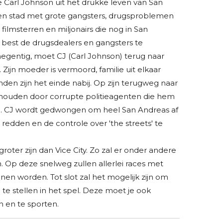
e Carl Johnson uit het drukke leven van San
een stad met grote gangsters, drugsproblemen
 filmsterren en miljonairs die nog in San
est de drugsdealers en gangsters te
 negentig, moet CJ (Carl Johnson) terug naar
. Zijn moeder is vermoord, familie uit elkaar
nden zijn het einde nabij. Op zijn terugweg naar
ehouden door corrupte politieagenten die hem
. CJ wordt gedwongen om heel San Andreas af
e redden en de controle over 'the streets' te
groter zijn dan Vice City. Zo zal er onder andere
. Op deze snelweg zullen allerlei races met
n worden. Tot slot zal het mogelijk zijn om
te stellen in het spel. Deze moet je ook
 en te sporten.