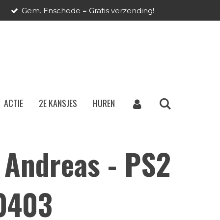
Gem. Enschede = Gratis verzending!
ACTIE
2E KANSJES
HUREN
 Andreas - PS2
00403