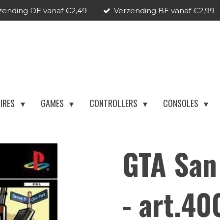
zending DE vanaf €2,49
Verzending BE vanaf €2,99
IRES
GAMES
CONTROLLERS
CONSOLES
GTA San
- art.4