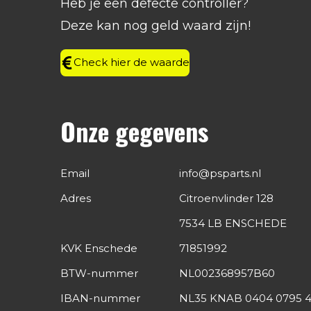
Heb je een defecte controller?
o
r
I
p
k
a
n
p
Deze kan nog geld waard zijn!
m
Check hier de waarde
Onze gegevens
Email
info@psparts.nl
Adres
Citroenvlinder 128
7534 LB ENSCHEDE
KVK Enschede
71851992
BTW-nummer
NL002368957B60
IBAN-nummer
NL35 KNAB 0404 0795 4