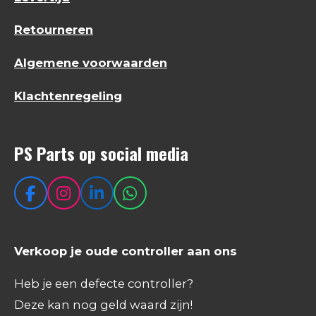
Retourneren
Algemene voorwaarden
Klachtenregeling
PS Parts op social media
F
I
L
W
a
n
i
h
c
s
n
a
e
t
k
t
Verkoop je oude controller aan ons
b
a
e
s
o
g
d
A
Heb je een defecte controller?
o
r
I
p
Deze kan nog geld waard zijn!
k
a
n
p