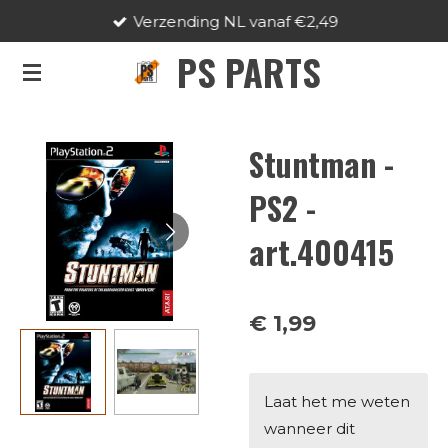
Verzending NL vanaf €2,49
Ga
direct
PS PARTS
naar
de
hoofdinhoud
Stuntman -
PS2 -
art.400415
€ 1,99
Laat het me weten
wanneer dit