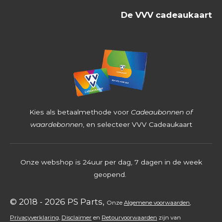
5
De VVV cadeaukaart
3
9
6
8
2
5
4
Kies als betaalmethode voor
Cadeaubonnen of
s
waardebonnen
, en selecteer VVV Cadeaukaart
t
e
Onze webshop is 24uur per dag, 7 dagen in de week
r
geopend.
r
e
© 2018 - 2026 PS Parts,
Onz
e
Algemene voorwaarden
,
n
Privacyverklaring
,
Disclaimer
en
Retourvoorwaarden
zijn
van