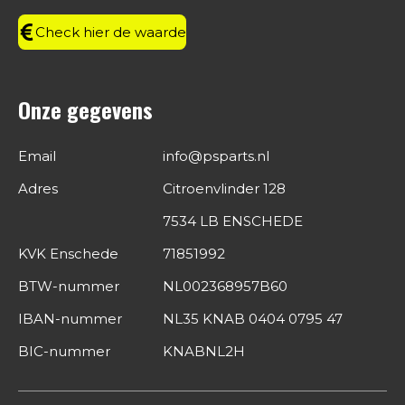
m
Check hier de waarde
Onze gegevens
Email
info@psparts.nl
Adres
Citroenvlinder 128
7534 LB ENSCHEDE
KVK Enschede
71851992
BTW-nummer
NL002368957B60
IBAN-nummer
NL35 KNAB 0404 0795 47
BIC-nummer
KNABNL2H