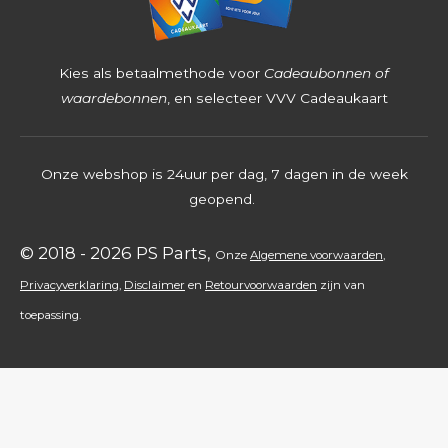
2
5
4
Kies als betaalmethode voor
Cadeaubonnen of
s
waardebonnen
, en selecteer VVV Cadeaukaart
t
e
Onze webshop is 24uur per dag, 7 dagen in de week
r
geopend.
r
e
© 2018 - 2026 PS Parts,
Onz
e
Algemene voorwaarden
,
n
Privacyverklaring
,
Disclaimer
en
Retourvoorwaarden
zijn
van
toepassing.