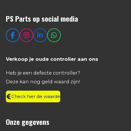
PS Parts op social media
F
I
L
W
a
n
i
h
c
s
n
a
e
t
k
t
Verkoop je oude controller aan ons
b
a
e
s
o
g
d
A
Heb je een defecte controller?
o
r
I
p
Deze kan nog geld waard zijn!
k
a
n
p
m
Check hier de waarde
Onze gegevens