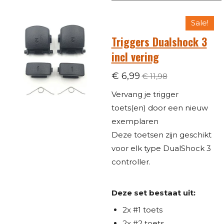
Sale!
Triggers Dualshock 3
incl vering
€ 6,99
€ 11,98
Vervang je trigger
toets(en) door een nieuw
exemplaren
​Deze toetsen zijn geschikt
voor elk type DualShock 3
controller.
Deze set bestaat uit:
2x #1 toets
2x #2 toets