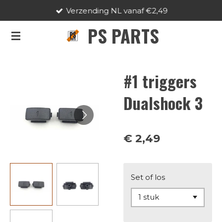
Verzending NL vanaf €2,49
Ga
direct
PS PARTS
naar
de
hoofdinhoud
#1 triggers
Dualshock 3
€ 2,49
Set of los