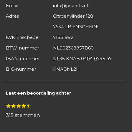
Email
info@psparts.nl
Adres
Citroenvlinder 128
7534 LB ENSCHEDE
KVK Enschede
71851992
BTW-nummer
NL002368957B60
IBAN-nummer
NL35 KNAB 0404 0795 47
BIC-nummer
KNABNL2H
Laat een beoordeling achter
S
1
2
3
4
5
R
s
s
s
s
s
t
a
t
t
t
t
t
315 stemmen
e
e
e
e
e
e
m
t
r
r
r
r
r
m
r
r
r
r