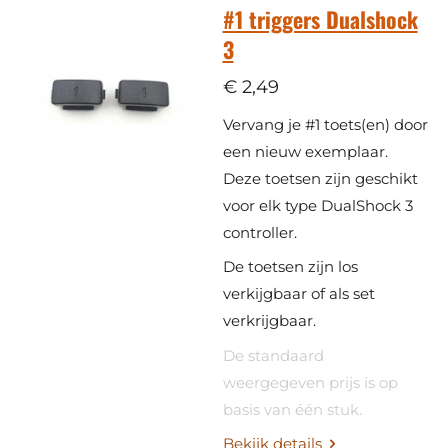
#1 triggers Dualshock
3
€ 2,49
Vervang je #1 toets(en) door
een nieuw exemplaar.
​Deze toetsen zijn geschikt
voor elk type DualShock 3
controller.
De toetsen zijn los
verkijgbaar of als set
verkrijgbaar.
De standaard
weergegeven prijs is op
basis van één stuk.
Bekijk details