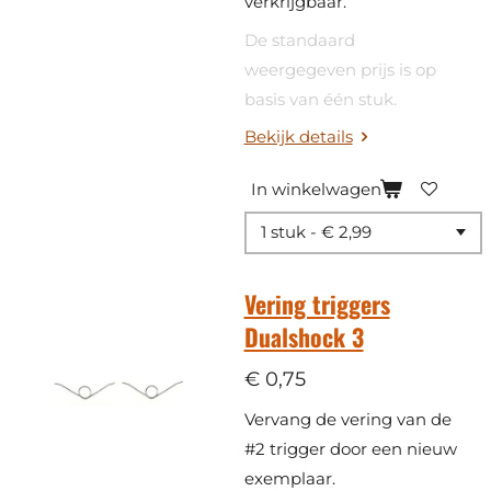
verkrijgbaar.
De standaard
weergegeven prijs is op
basis van één stuk.
Bekijk details
In winkelwagen
Vering triggers
Dualshock 3
€ 0,75
Vervang de vering van de
#2 trigger door een nieuw
exemplaar.