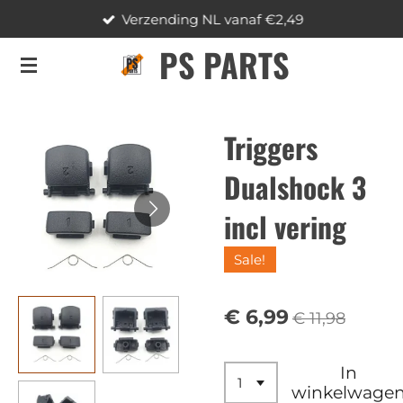
Verzending NL vanaf €2,49
Ga
direct
PS PARTS
naar
de
hoofdinhoud
Triggers
Dualshock 3
incl vering
Sale!
€ 6,99
€ 11,98
In
winkelwage