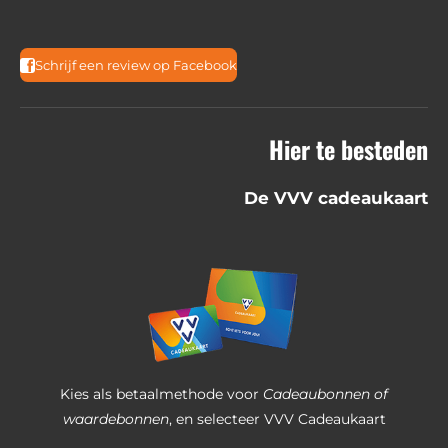
.
3
Schrijf een review op Facebook
6
8
Hier te besteden
2
5
De VVV cadeaukaart
3
9
6
8
2
5
4
Kies als betaalmethode voor
Cadeaubonnen of
s
waardebonnen
, en selecteer VVV Cadeaukaart
t