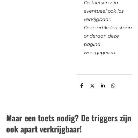
De toetsen zijn
eventueel ook los
verkijgbaar.
Deze artikelen staan
onderaan deze
pagina
weergegeven.
D
D
S
D
e
e
h
e
l
e
a
l
e
l
r
e
n
e
n
Maar een toets nodig? De triggers zijn
ook apart verkrijgbaar!