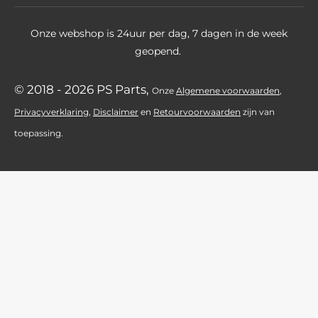
e
Onze webshop is 24uur per dag, 7 dagen in de week
r
geopend.
r
e
© 2018 - 2026 PS Parts,
Onz
e
Algemene voorwaarden
,
n
Privacyverklaring
,
Disclaimer
en
Retourvoorwaarden
zijn
van
toepassing.