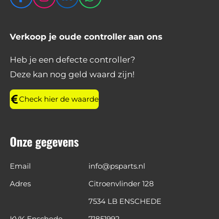
F
I
L
W
a
n
i
h
c
s
n
a
e
t
k
t
Verkoop je oude controller aan ons
b
a
e
s
o
g
d
A
Heb je een defecte controller?
o
r
I
p
Deze kan nog geld waard zijn!
k
a
n
p
m
Check hier de waarde
Onze gegevens
Email
info@psparts.nl
Adres
Citroenvlinder 128
7534 LB ENSCHEDE
KVK Enschede
71851992