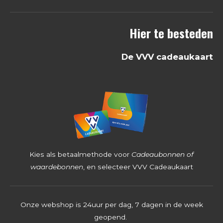
6
8
Hier te besteden
2
5
De VVV cadeaukaart
3
9
6
8
2
5
4
Kies als betaalmethode voor
Cadeaubonnen of
s
waardebonnen
, en selecteer VVV Cadeaukaart
t
e
Onze webshop is 24uur per dag, 7 dagen in de week
r
geopend.