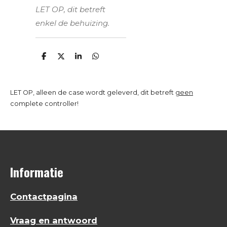
LET OP, dit betreft
enkel de behuizing.
D
D
S
D
e
e
h
e
l
e
a
l
e
l
r
e
n
e
n
LET OP, alleen de case wordt geleverd, dit betreft
geen
complete controller!
Informatie
Contactpagina
Vraag en antwoord