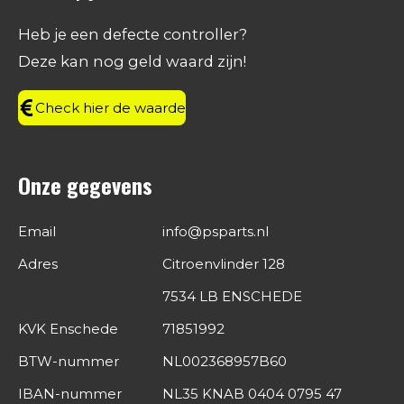
b
a
e
s
o
g
d
A
Heb je een defecte controller?
o
r
I
p
Deze kan nog geld waard zijn!
k
a
n
p
m
Check hier de waarde
Onze gegevens
Email
info@psparts.nl
Adres
Citroenvlinder 128
7534 LB ENSCHEDE
KVK Enschede
71851992
BTW-nummer
NL002368957B60
IBAN-nummer
NL35 KNAB 0404 0795 47