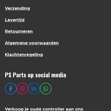
Verzending
Levertijd
Retourneren
Algemene voorwaarden
Klachtenregeling
PS Parts op social media
F
I
L
W
a
n
i
h
c
s
n
a
e
t
k
t
Verkoop je oude controller aan ons