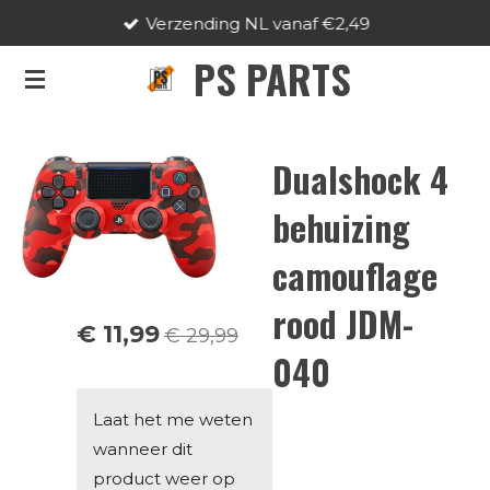
Verzending NL vanaf €2,49
Ga
direct
PS PARTS
naar
de
hoofdinhoud
Dualshock 4
behuizing
camouflage
rood JDM-
€ 11,99
€ 29,99
040
Laat het me weten
wanneer dit
product weer op