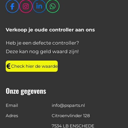
F
I
L
W
a
n
i
h
c
s
n
a
e
t
k
t
Verkoop je oude controller aan ons
b
a
e
s
o
g
d
A
Heb je een defecte controller?
o
r
I
p
Deze kan nog geld waard zijn!
k
a
n
p
m
Check hier de waarde
Onze gegevens
Email
info@psparts.nl
Adres
Citroenvlinder 128
7534 LB ENSCHEDE