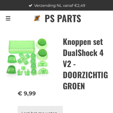
Verzending NL vanaf €2,49
Ga
direct
PS PARTS
naar
de
hoofdinhoud
Knoppen set
DualShock 4
V2 -
DOORZICHTIG
GROEN
€ 9,99