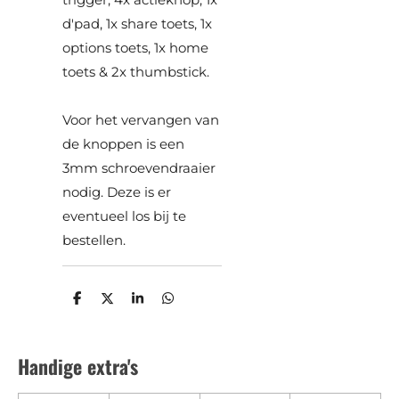
d'pad, 1x share toets, 1x
options toets, 1x home
toets & 2x thumbstick.
Voor het vervangen van
de knoppen is een
3mm schroevendraaier
nodig. Deze is er
eventueel los bij te
bestellen.
D
D
S
D
e
e
h
e
l
e
a
l
e
l
r
e
n
e
n
Handige extra's