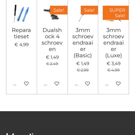
Sale!
Sale!
SUPER
Sale!
Repara
Dualsh
3mm
3mm
tieset
ock 4
schroev
schroev
schroev
endraai
endraai
€ 4,99
en
er
er
(Basic)
(Luxe)
€ 1,49
€ 1,49
€ 3,49
€ 2,49
€ 2,99
€ 4,99
In winkelwagen
In winkelwagen
In winkelwagen
In winkelwa