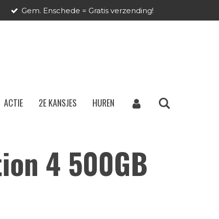
Gem. Enschede = Gratis verzending!
ACTIE
2E KANSJES
HUREN
tion 4 500GB