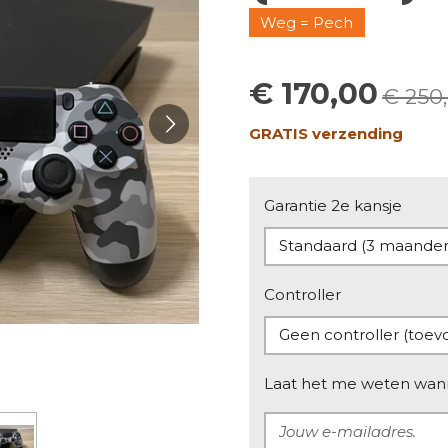
Weg = Pech
€ 170,00
€ 250
GRATIS verzending
Garantie 2e kansje
Controller
Laat het me weten wanne