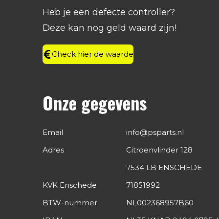
o
g
d
A
Heb je een defecte controller?
o
r
I
p
k
a
n
p
Deze kan nog geld waard zijn!
m
Check hier de waarde
Onze gegevens
Email
info@psparts.nl
Adres
Citroenvlinder 128
7534 LB ENSCHEDE
KVK Enschede
71851992
BTW-nummer
NL002368957B60