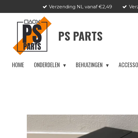
Verzending NL vanaf €2,49
Ver
Ga
direct
naar
PS PARTS
de
hoofdinhoud
HOME
ONDERDELEN
BEHUIZINGEN
ACCESSO