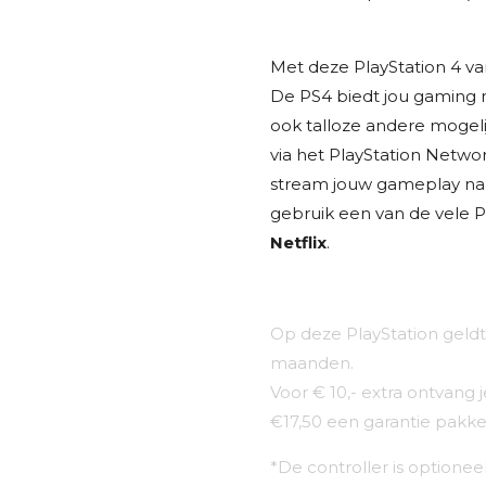
Met deze PlayStation 4 van
De PS4 biedt jou gaming 
ook talloze andere mogel
via het PlayStation Networ
stream jouw gameplay naar
gebruik een van de vele P
Netflix
.
Op deze PlayStation geldt
maanden.
Voor € 10,- extra ontvang
€17,50 een garantie pakket
*De controller is optionee