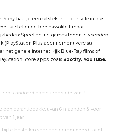
 Sony haal je een uitstekende console in huis.
met uitstekende beeldkwaliteit maar
ijkheden: Speel online games tegen je vrienden
k (
PlayStation Plus
abonnement vereist),
 het gehele internet, kijk Blue-Ray films of
layStation Store apps, zoals
Spotify, YouTube,
 een standaard garantieperiode van 3
 je een garantiepakket van 6 maanden & voor
 van 1 jaar.
l bij te bestellen voor een gereduceerd tarief.