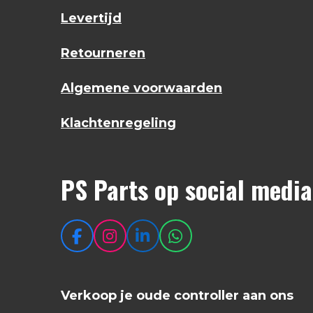
Levertijd
Retourneren
Algemene voorwaarden
Klachtenregeling
PS Parts op social media
F
I
L
W
a
n
i
h
c
s
n
a
e
t
k
t
Verkoop je oude controller aan ons
b
a
e
s