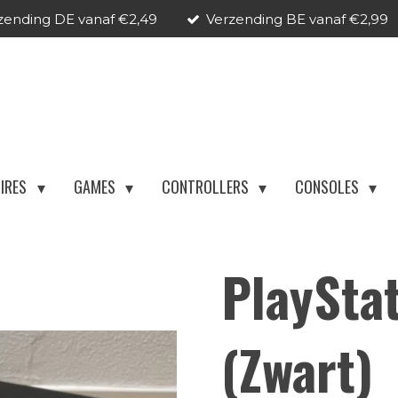
zending DE vanaf €2,49
Verzending BE vanaf €2,99
IRES
GAMES
CONTROLLERS
CONSOLES
PlaySta
(Zwart)