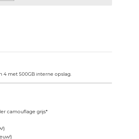
n 4 met 500GB interne opslag.
ler camouflage grijs*
w!)
euw!)