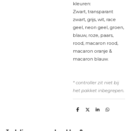
kleuren:
Zwart, transparant
zwart, grijs, wit, race
geel, neon geel, groen,
blauw, roze, paars,
rood, macaron rood,
macaron oranje &
macaron blauw.
* controller zit niet bij
het pakket inbegrepen.
D
D
S
D
e
e
h
e
l
e
a
l
e
l
r
e
n
e
n