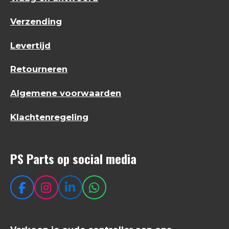
Verzending
Levertijd
Retourneren
Algemene voorwaarden
Klachtenregeling
PS Parts op social media
F
I
L
W
a
n
i
h
c
s
n
a
e
t
k
t