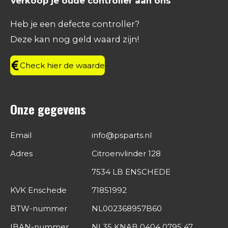
Verkoop je oude controller aan ons
b
a
e
s
o
g
d
A
Heb je een defecte controller?
o
r
I
p
Deze kan nog geld waard zijn!
k
a
n
p
m
Check hier de waarde
Onze gegevens
Email
info@psparts.nl
Adres
Citroenvlinder 128
7534 LB ENSCHEDE
KVK Enschede
71851992
BTW-nummer
NL002368957B60
IBAN-nummer
NL35 KNAB 0404 0795 47