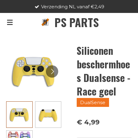
Verzending NL vanaf €2,49
Ga
direct
PS PARTS
naar
de
hoofdinhoud
Siliconen
beschermhoe
s Dualsense -
Race geel
DualSense
€ 4,99