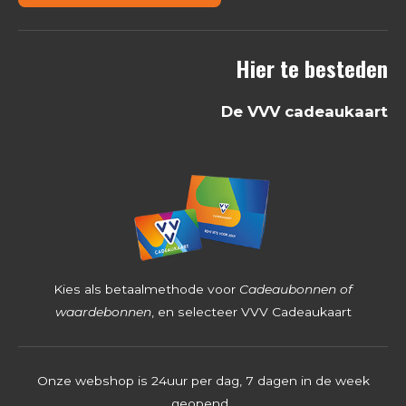
6
8
Hier te besteden
2
5
De VVV cadeaukaart
3
9
6
8
2
5
4
Kies als betaalmethode voor
Cadeaubonnen of
s
waardebonnen
, en selecteer VVV Cadeaukaart
t
e
Onze webshop is 24uur per dag, 7 dagen in de week
r
geopend.